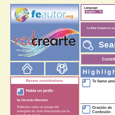
Language
La Red Crearte es un
Sea
Contri
Highlig
Recent contributions
Te llamo am
Había un jardín
by
Gerardo Oberman
Reflexión sobre un pasaje del
Oración de
evangelio de Juan relacionado con la
Confesión