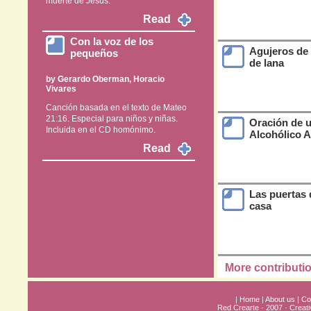
muerte de Jesús.
Read
Con la voz de los
Agujeros de
pequeños
de lana
by
Gerardo Oberman
,
Horacio
Vivares
Canción basada en el texto de Mateo
21:16. Especial para niños y niñas.
Oración de 
Incluida en el CD homónimo.
Alcohólico 
Read
Las puertas 
casa
More contributi
|
Home
|
About us
|
Co
Red Crearte · 2007 · Crea